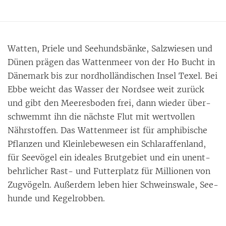
Wat­ten, Prie­le und See­hunds­bän­ke, Salz­wie­sen und
Dü­nen prä­gen das Wat­ten­meer von der Ho Bucht in
Dä­ne­mark bis zur nord­hol­län­di­schen In­sel Texel. Bei
Ebbe weicht das Was­ser der Nord­see weit zu­rück
und gibt den Mee­res­bo­den frei, dann wie­der über­
schwemmt ihn die nächs­te Flut mit wert­vol­len
Nähr­stof­fen. Das Wat­ten­meer ist für am­phi­bi­sche
Pflan­zen und Klein­le­be­we­sen ein Schla­raf­fen­land,
für See­vö­gel ein idea­les Brut­ge­biet und ein un­ent­
behr­li­cher Rast- und Fut­ter­platz für Mil­lio­nen von
Zug­vö­geln. Au­ßer­dem le­ben hier Schweins­wa­le, See­
hun­de und Ke­gel­rob­ben.