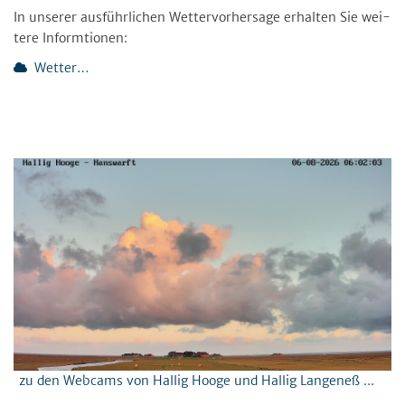
In un­se­rer aus­führ­li­chen Wet­ter­vor­her­sa­ge er­hal­ten Sie wei­
te­re In­form­tio­nen:
Wet­ter…
zu den Webcams von Hallig Hooge und Hallig Langeneß ...