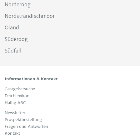
Norderoog
Nordstrandischmoor
Oland
Süderoog
Südfall
Informationen & Kontakt
Gast­ge­bersuche
Deichlexikon
Hallig ABC
News­let­ter
Pro­spekt­be­stel­lung
Fra­gen und Ant­wor­ten
Kon­takt