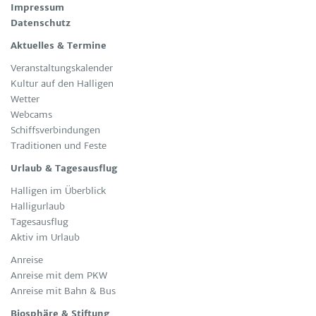
Im­pres­sum
Da­ten­schutz
Aktuelles & Termine
Ver­an­stal­tungs­ka­len­der
Kul­tur auf den Hal­li­gen
Wet­ter
Web­cams
Schiffs­ver­bin­dun­gen
Tra­di­tio­nen und Fes­te
Urlaub & Tagesausflug
Hal­li­gen im Über­blick
Hal­lig­ur­laub
Ta­ges­aus­ﬂug
Ak­tiv im Ur­laub
An­rei­se
Anreise mit dem PKW
Anreise mit Bahn & Bus
Biosphäre & Stiftung