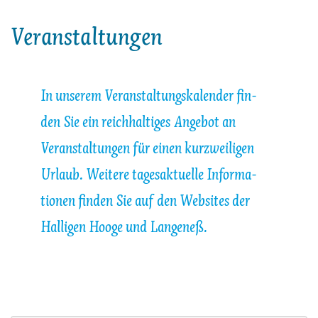
Veranstaltungen
In un­se­rem Ver­an­stal­tungs­ka­len­der ﬁn­
den Sie ein reich­hal­ti­ges An­ge­bot an
Ver­an­stal­tun­gen für ei­nen kurz­wei­li­gen
Ur­laub. Wei­te­re ta­ges­ak­tu­el­le In­for­ma­
tio­nen ﬁn­den Sie auf den Web­sites der
Hal­li­gen Hoo­ge und Lan­ge­neß.