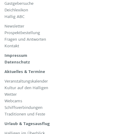
Gast­ge­bersuche
Deichlexikon
Hallig ABC
News­let­ter
Pro­spekt­be­stel­lung
Fra­gen und Ant­wor­ten
Kon­takt
Im­pres­sum
Da­ten­schutz
Aktuelles & Termine
Ver­an­stal­tungs­ka­len­der
Kul­tur auf den Hal­li­gen
Wet­ter
Web­cams
Schiffs­ver­bin­dun­gen
Tra­di­tio­nen und Fes­te
Urlaub & Tagesausflug
Hal­li­gen im Über­blick