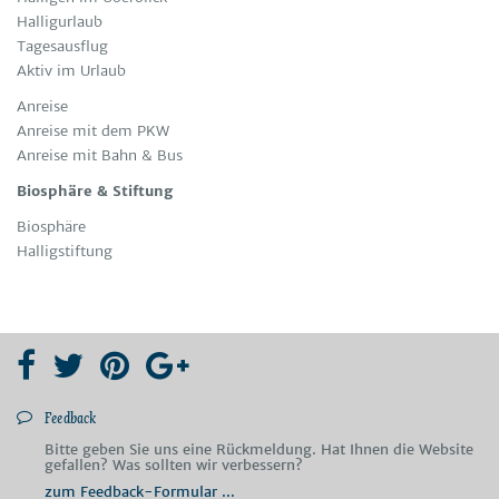
Hal­lig­ur­laub
Ta­ges­aus­ﬂug
Ak­tiv im Ur­laub
An­rei­se
Anreise mit dem PKW
Anreise mit Bahn & Bus
Biosphäre & Stiftung
Bio­sphä­re
Hal­li­gstif­tung
Feedback
Bitte geben Sie uns eine Rückmeldung. Hat Ihnen die Website
gefallen? Was sollten wir verbessern?
zum Feedback-Formular ...